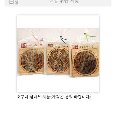
매장 취급 제품
Language
장
바
구
니
연
락
하
기
오구니 삼나무 제품(가격은 문의 바랍니다)