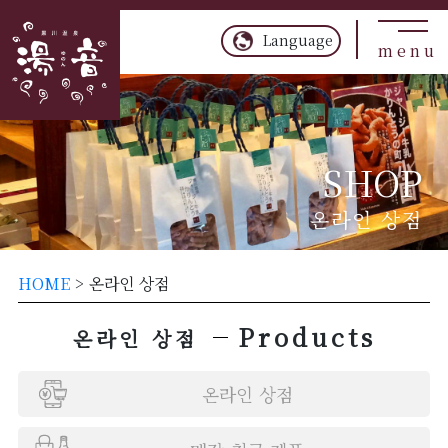
TOP
Language
menu
매
장
취
급
제
품
SHOP
온
라
온라인 상점
인
상
점
HOME
>
온라인 상점
개
Products
온라인 상점
인
정
보
온라인 상점
정
책