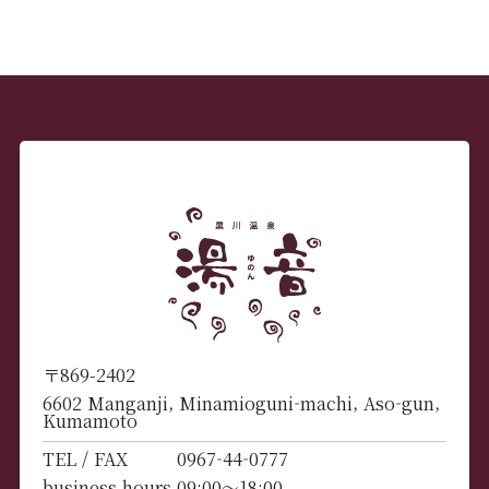
〒869-2402
6602 Manganji, Minamioguni-machi, Aso-gun,
Kumamoto
TEL / FAX
0967-44-0777
business hours
09:00～18:00