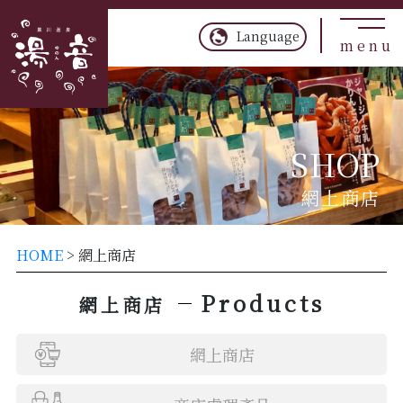
TOP
Language
menu
商
店
處
理
產
品
SHOP
網
上
網上商店
商
店
HOME
>
網上商店
私
政
Products
網上商店
策
網上商店
Language