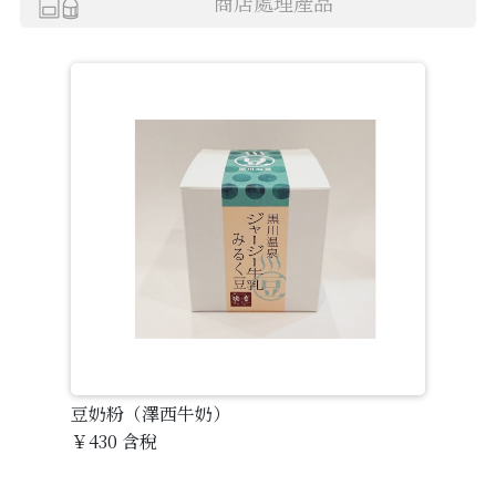
商店處理產品
购
物
车
聯
繫
我
們
豆奶粉（澤西牛奶）
￥430
含稅